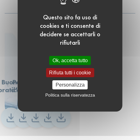
Da scaricare
Questo sito fa uso di
cookies e ti consente di
decidere se accettarli o
rifiutarli
Ok, accetta tutto
Rifiuta tutti i cookie
Buone
Perdite
Siccità
Normativa
Tabella di
Personalizza
pratiche
d'acqua
monitoraggio
Politica sulla riservatezza
dei consumi